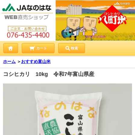
カート
検索
ホーム
＞
おすすめ富山米
コシヒカリ 10kg 令和7年富山県産